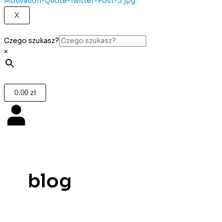
X
Czego szukasz?
×
0.00
zł
blog